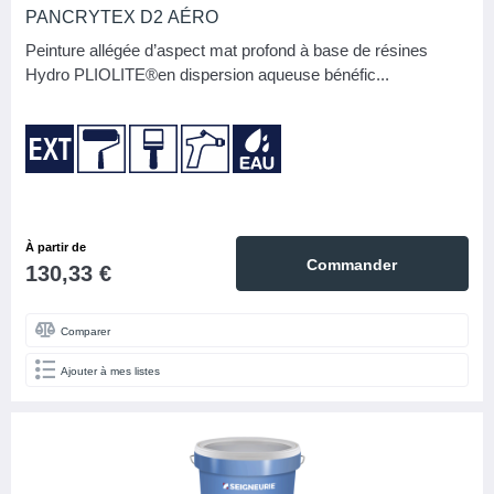
PANCRYTEX D2 AÉRO
PPG ITE
2
Peinture allégée d’aspect mat profond à base de résines
Hydro PLIOLITE®en dispersion aqueuse bénéfic...
ProGold
1
Protektor
3
Romus
1
Seigneurie
14
Spit
1
À partir de
Commander
130,33 €
Tramico
1
APPLICATION/MODE DE POSE
Comparer
Brosse
7
Ajouter à mes listes
Montage à fleur
2
Pistolet
6
Pistolet à peinture
1