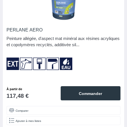
Rouleau
7
Taloche
8
À frapper
3
PERLANE AERO
Peinture allégée, d'aspect mat minéral aux résines acryliques
À visser
6
et copolymères recyclés, additivée sil...
ASPECT
Autre
4
Mat
9
BASE
À partir de
Commander
117,48 €
Phase aqueuse
14
FAMILLE DE COULEURS
Comparer
Ajouter à mes listes
NB M2 PAR CARTON (SOLS)