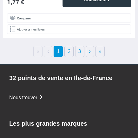
1,77 €
Comparer
Ajouter à mes listes
«
‹
1
2
3
›
»
32 points de vente en Ile-de-France
Nous trouver
Les plus grandes marques