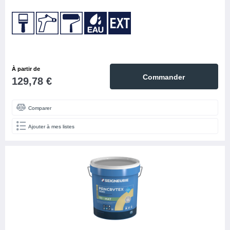
Finition
6
Fixation
3
ITE
42
Isolants
1
À partir de
Rails, profilés, couronnement et cornières
15
Commander
129,78 €
Rupteur de pont thermique
7
Comparer
MARQUE
Ajouter à mes listes
Baukom
4
Dosteba
2
Ejot
9
Illbruck
1
KINGSPAN INSULATION
1
Lorraine profiles
10