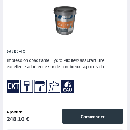
CATÉGORIE
11
Peintures
MARQUE
Gauthier
1
GUIOFIX
Guittet
5
Impression opacifiante Hydro Pliolite® assurant une
Seigneurie
5
excellente adhérence sur de nombreux supports du...
APPLICATION/MODE DE POSE
Brosse
11
Pistolet
10
Rouleau
11
À partir de
Commander
248,10 €
ASPECT