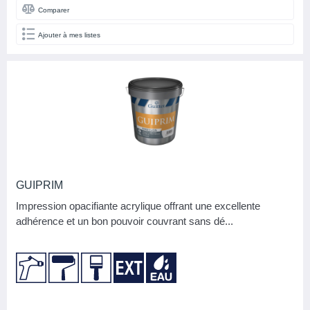
Autre
4
Comparer
Mat
6
Ajouter à mes listes
BASE
Phase aqueuse
9
Phase solvant
2
FAMILLE DE COULEURS
NB M2 PAR CARTON (SOLS)
GUIPRIM
Impression opacifiante acrylique offrant une excellente
adhérence et un bon pouvoir couvrant sans dé...