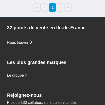
CATÉGORIE
«
‹
1
›
»
FAMILLE DE COULEURS
32 points de vente en Ile-de-France
NB M2 PAR CARTON (SOLS)
Nous trouver
Les plus grandes marques
Le groupe
Rejoignez-nous
Plus de 180 collaborateurs au service des