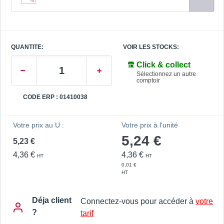
QUANTITE:
VOIR LES STOCKS:
Click & collect
Sélectionnez un autre
comptoir
CODE ERP : 01410038
Votre prix au U :
Votre prix à l'unité
5,24 €
5,23 €
4,36 €
4,36 €
HT
HT
0,01 €
HT
Déja client
Connectez-vous pour accéder à
votre
?
tarif