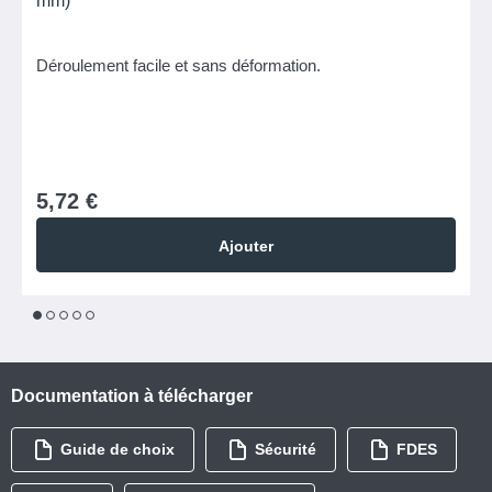
mm)
Déroulement facile et sans déformation.
5,72 €
Ajouter
1
2
3
4
5
Documentation à télécharger
Guide de choix
Sécurité
FDES