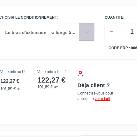
CHOISIR LE CONDITIONNEMENT:
QUANTITE:
Le bras d'extension - rallonge 50 cm
CODE ERP : 00
Votre prix au U :
Votre prix à l'unité
122,27 €
122,27 €
Déja client ?
101,89 €
HT
101,89 €
HT
Connectez-vous pour
accéder à
votre tarif