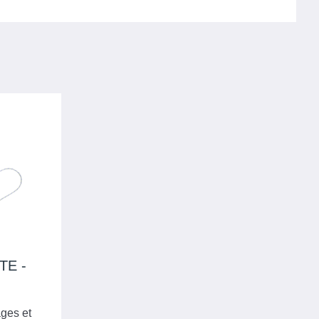
TE -
ages et