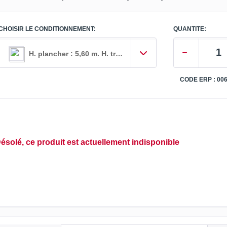
CHOISIR LE CONDITIONNEMENT:
QUANTITE:
H. plancher : 5,60 m. H. travail maxi : 7,60 m
CODE ERP : 00
ésolé, ce produit est actuellement indisponible