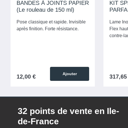
BANDES À JOINTS PAPIER
KIT S
(Le rouleau de 150 ml)
PARFAI
Pose classique et rapide. Invisible
Lame Ino
après finition. Forte résistance.
Flex hau
contre-l
Ajouter
12,00 €
317,65
32 points de vente en Ile-
de-France