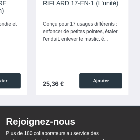
RE
RIFLARD 17-EN-1 (L'unité)
m)
ondie et
Conçu pour 17 usages différents :
enfoncer de petites pointes, étaler
l'enduit, enlever le mastic, é...
uter
Ajouter
25,36 €
Rejoignez-nous
Plus de 180 collaborateurs au service des