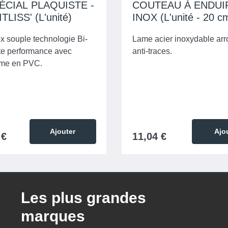
PÉCIAL PLAQUISTE -
COUTEAU À ENDUI
TLISS' (L'unité)
INOX (L'unité - 20 c
x souple technologie Bi-
Lame acier inoxydable arr
te performance avec
anti-traces.
ame en PVC.
Ajouter
Ajo
 €
11,04 €
Les plus grandes
marques