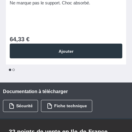
Ne marque pas le support. Choc absorbé.
64,33 €
Ajouter
1
2
Documentation à télécharger
Sécurité
Fiche technique
32 points de vente en Ile-de-France