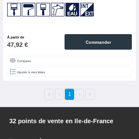
À partir de
Commander
47,92 €
Comparer
Ajouter à mes listes
«
‹
1
›
»
32 points de vente en Ile-de-France