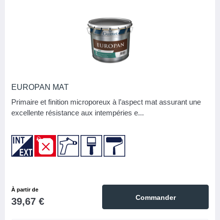
CATÉGORIE
8
Peintures
MARQUE
Gauthier
1
EUROPAN MAT
Guittet
3
Primaire et finition microporeux à l’aspect mat assurant une
Seigneurie
4
excellente résistance aux intempéries e...
APPLICATION/MODE DE POSE
Brosse
8
Pistolet
8
Rouleau
8
À partir de
Commander
39,67 €
Spalter
5