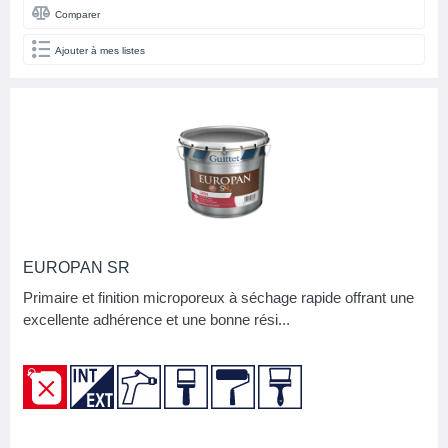
LABELS
Comparer
Excell +
3
Ajouter à mes listes
NF Environnement
2
ASPECT
Mat
3
Satin
5
BASE
EUROPAN SR
Phase aqueuse
3
Primaire et finition microporeux à séchage rapide offrant une
excellente adhérence et une bonne rési...
Phase solvant
5
FAMILLE DE COULEURS
NB M2 PAR CARTON (SOLS)