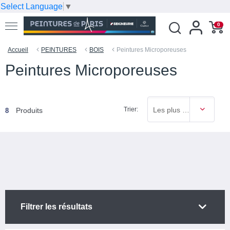
Select Language
▼
0
Accueil
PEINTURES
BOIS
Peintures Microporeuses
Peintures Microporeuses
Trier:
Les plus vendus
Produits
8
Filtrer les résultats