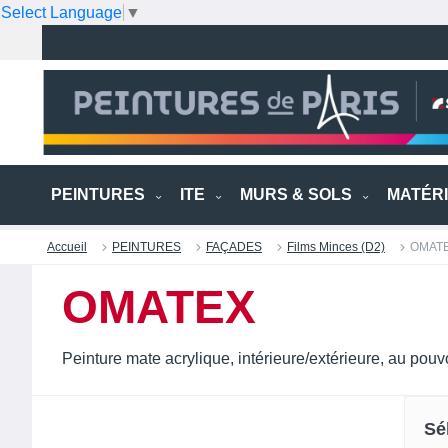
Select Language
▼
PEINTURES
ITE
MURS & SOLS
MATÉR
Accueil
PEINTURES
FAÇADES
Films Minces (D2)
OMAT
OMATEX
Peinture mate acrylique, intérieure/extérieure, au pouv
Sé