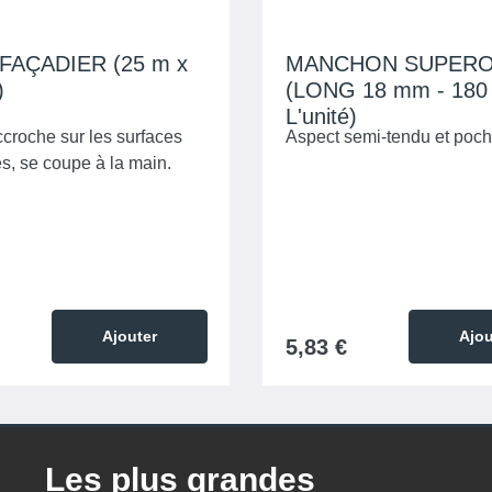
FAÇADIER (25 m x
MANCHON SUPER
)
(LONG 18 mm - 180
L'unité)
croche sur les surfaces
Aspect semi-tendu et poch
s, se coupe à la main.
Ajouter
Ajou
5,83 €
Les plus grandes