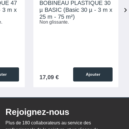
E 47
BOBINEAU PLASTIQUE 30
 3 m x
µ BASIC (Basic 30 µ - 3 m x
25 m - 75 m²)
e.
Non glissante.
uter
Ajouter
17,09 €
Rejoignez-nous
Plus de 180 collaborateurs au service des