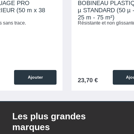
UAGE PRO
BOBINEAU PLASTIQU
EUR (50 m x 38
µ STANDARD (50 µ -
25 m - 75 m²)
s sans trace.
Résistante et non glissant
Ajouter
Ajo
23,70 €
Les plus grandes
marques