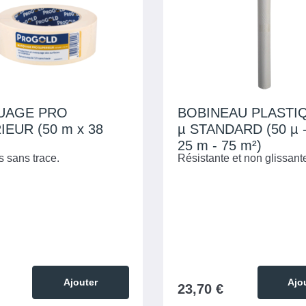
UAGE PRO
BOBINEAU PLASTIQU
EUR (50 m x 38
µ STANDARD (50 µ -
25 m - 75 m²)
s sans trace.
Résistante et non glissant
Ajouter
Ajo
23,70 €