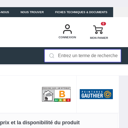
-NOUS
NOUS TROUVER
FICHES TECHNIQUES & DOCUMENTS
0
CONNEXION
MON PANIER
rix et la disponibilité du produit